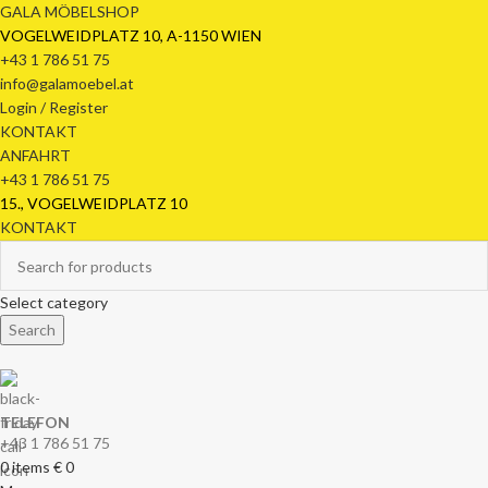
GALA MÖBELSHOP
VOGELWEIDPLATZ 10, A-1150 WIEN
+43 1 786 51 75
info@galamoebel.at
Login / Register
KONTAKT
ANFAHRT
+43 1 786 51 75
15., VOGELWEIDPLATZ 10
KONTAKT
Select category
Search
TELEFON
+43 1 786 51 75
0
items
€
0