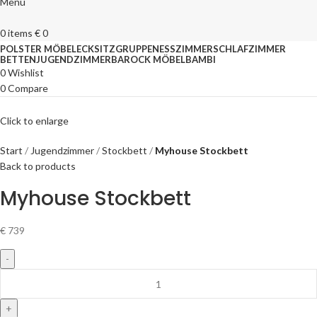
Menu
0
items
€
0
POLSTER MÖBEL
ECKSITZGRUPPEN
ESSZIMMER
SCHLAFZIMMER
BETTEN
JUGENDZIMMER
BAROCK MÖBEL
BAMBI
0
Wishlist
0
Compare
Click to enlarge
Start
Jugendzimmer
Stockbett
Myhouse Stockbett
Back to products
Myhouse Stockbett
€
739