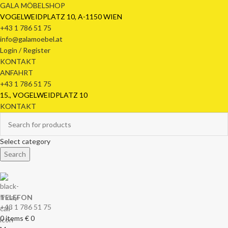
GALA MÖBELSHOP
VOGELWEIDPLATZ 10, A-1150 WIEN
+43 1 786 51 75
info@galamoebel.at
Login / Register
KONTAKT
ANFAHRT
+43 1 786 51 75
15., VOGELWEIDPLATZ 10
KONTAKT
Select category
Search
TELEFON
+43 1 786 51 75
0
items
€
0