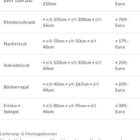
Bett 100×200
210
cm
Euro
• e/b
135cm
• y/h
200cm
• d/t
•
769,-
Kleiderschrank
56
cm
Euro
• e/b
50
cm
• y/h
50
cm
• d/t
•
179,-
Nachttisch
40cm
Euro
• e/b
120cm
• y/h
102cm
• d/t
•
259,-
Schreibtisch
60
cm
Euro
• e/b
40
cm
• y/h
167cm
• d/t
•
229,-
Bücherregal
44
cm
Euro
Frisko +
• e/b
80cm
• y/h
95cm
• d/t
•
389,-
Spiegel
46cm
Euro
Lieferung- & Montagekosten