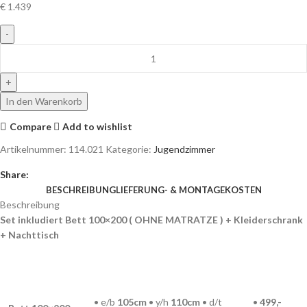
€
1.439
In den Warenkorb
Compare
Add to wishlist
Artikelnummer:
114.021
Kategorie:
Jugendzimmer
Share:
BESCHREIBUNG
LIEFERUNG- & MONTAGEKOSTEN
Beschreibung
Set inkludiert Bett 100×200 ( OHNE MATRATZE ) + Kleiderschrank
+ Nachttisch
• e/b
105cm
• y/h
110
cm
• d/t
•
499,-