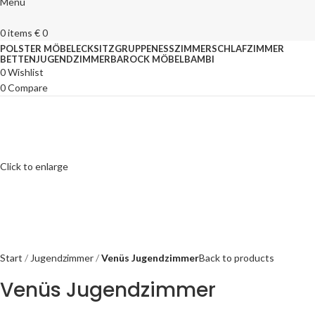
Menu
0
items
€
0
POLSTER MÖBEL
ECKSITZGRUPPEN
ESSZIMMER
SCHLAFZIMMER
BETTEN
JUGENDZIMMER
BAROCK MÖBEL
BAMBI
0
Wishlist
0
Compare
Click to enlarge
Start
Jugendzimmer
Venüs Jugendzimmer
Back to products
Venüs Jugendzimmer