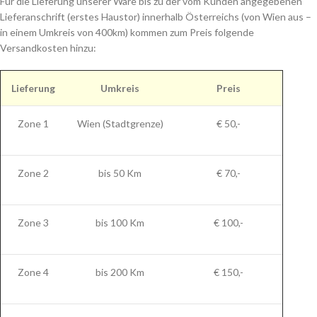
Für die Lieferung unserer Ware bis zu der vom Kunden angegebenen
Lieferanschrift (erstes Haustor) innerhalb Österreichs (von Wien aus –
in einem Umkreis von 400km) kommen zum Preis folgende
Versandkosten hinzu:
Lieferung
Umkreis
Preis
Zone 1
Wien (Stadtgrenze)
€ 50,-
Zone 2
bis 50 Km
€ 70,-
Zone 3
bis 100 Km
€ 100,-
Zone 4
bis 200 Km
€ 150,-