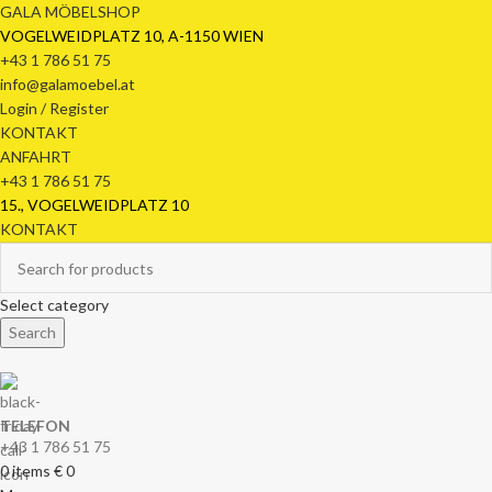
GALA MÖBELSHOP
VOGELWEIDPLATZ 10, A-1150 WIEN
+43 1 786 51 75
info@galamoebel.at
Login / Register
KONTAKT
ANFAHRT
+43 1 786 51 75
15., VOGELWEIDPLATZ 10
KONTAKT
Select category
Search
TELEFON
+43 1 786 51 75
0
items
€
0