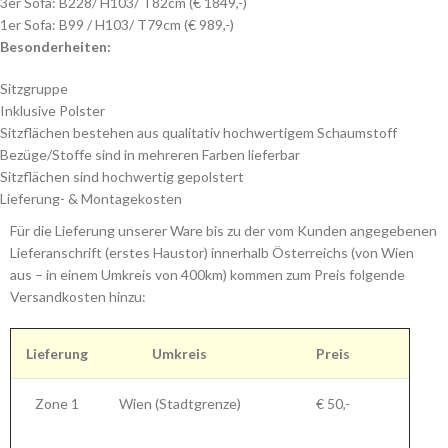
3er Sofa: B228/ H103/ T82cm (€ 1849,-)
1er Sofa: B99 / H103/ T79cm (€ 989,-)
Besonderheiten:
Sitzgruppe
Inklusive Polster
Sitzflächen bestehen aus qualitativ hochwertigem Schaumstoff
Bezüge/Stoffe sind in mehreren Farben lieferbar
Sitzflächen sind hochwertig gepolstert
Lieferung- & Montagekosten
Für die Lieferung unserer Ware bis zu der vom Kunden angegebenen
Lieferanschrift (erstes Haustor) innerhalb Österreichs (von Wien
aus – in einem Umkreis von 400km) kommen zum Preis folgende
Versandkosten hinzu:
Lieferung
Umkreis
Preis
Zone 1
Wien (Stadtgrenze)
€ 50,-