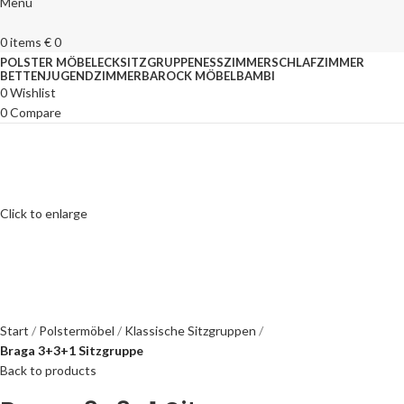
Menu
0
items
€
0
POLSTER MÖBEL
ECKSITZGRUPPEN
ESSZIMMER
SCHLAFZIMMER
BETTEN
JUGENDZIMMER
BAROCK MÖBEL
BAMBI
0
Wishlist
0
Compare
Click to enlarge
Start
Polstermöbel
Klassische Sitzgruppen
Braga 3+3+1 Sitzgruppe
Back to products