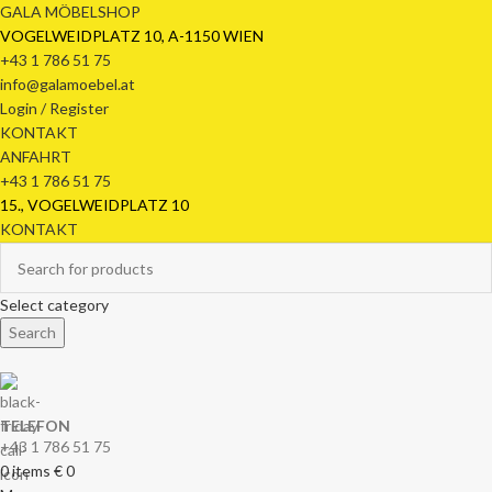
GALA MÖBELSHOP
VOGELWEIDPLATZ 10, A-1150 WIEN
+43 1 786 51 75
info@galamoebel.at
Login / Register
KONTAKT
ANFAHRT
+43 1 786 51 75
15., VOGELWEIDPLATZ 10
KONTAKT
Select category
Search
TELEFON
+43 1 786 51 75
0
items
€
0