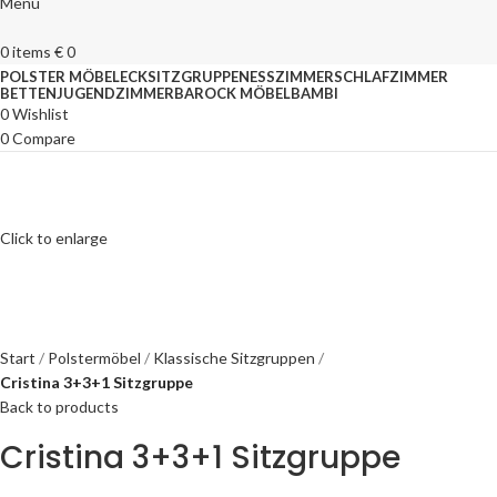
Menu
0
items
€
0
POLSTER MÖBEL
ECKSITZGRUPPEN
ESSZIMMER
SCHLAFZIMMER
BETTEN
JUGENDZIMMER
BAROCK MÖBEL
BAMBI
0
Wishlist
0
Compare
Click to enlarge
Start
Polstermöbel
Klassische Sitzgruppen
Cristina 3+3+1 Sitzgruppe
Back to products
Cristina 3+3+1 Sitzgruppe