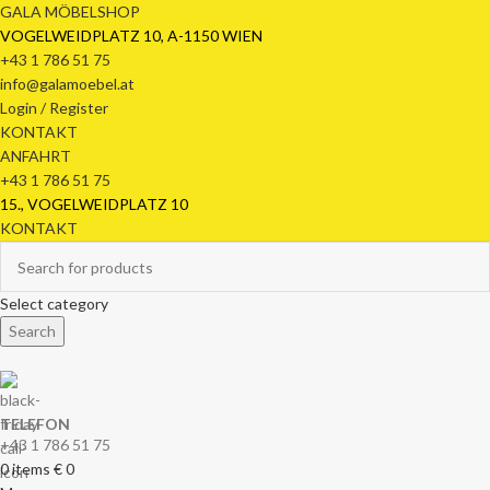
GALA MÖBELSHOP
VOGELWEIDPLATZ 10, A-1150 WIEN
+43 1 786 51 75
info@galamoebel.at
Login / Register
KONTAKT
ANFAHRT
+43 1 786 51 75
15., VOGELWEIDPLATZ 10
KONTAKT
Select category
Search
TELEFON
+43 1 786 51 75
0
items
€
0