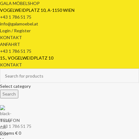
GALA MÖBELSHOP
VOGELWEIDPLATZ 10, A-1150 WIEN
+43 1 786 51 75
info@galamoebel.at
Login / Register
KONTAKT
ANFAHRT
+43 1 786 51 75
15., VOGELWEIDPLATZ 10
KONTAKT
Select category
Search
TELEFON
+43 1 786 51 75
0
items
€
0