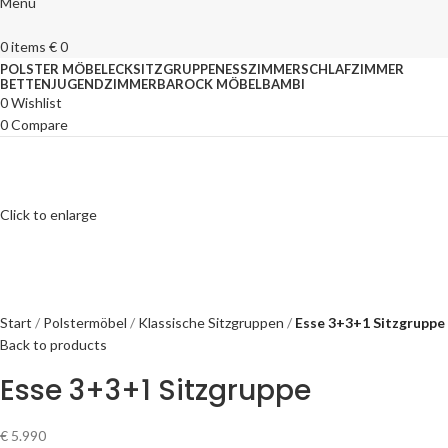
Menu
0
items
€
0
POLSTER MÖBEL
ECKSITZGRUPPEN
ESSZIMMER
SCHLAFZIMMER
BETTEN
JUGENDZIMMER
BAROCK MÖBEL
BAMBI
0
Wishlist
0
Compare
Click to enlarge
Start
Polstermöbel
Klassische Sitzgruppen
Esse 3+3+1 Sitzgruppe
Back to products
Esse 3+3+1 Sitzgruppe
€
5.990