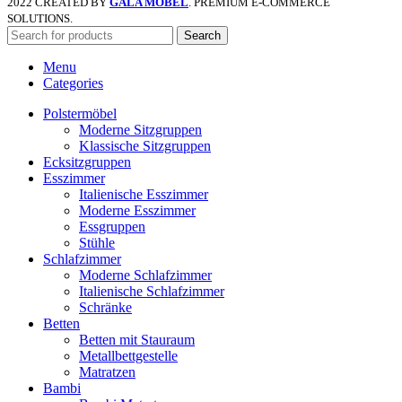
2022 CREATED BY
GALA MÖBEL
. PREMIUM E-COMMERCE
SOLUTIONS.
Search
Menu
Categories
Polstermöbel
Moderne Sitzgruppen
Klassische Sitzgruppen
Ecksitzgruppen
Esszimmer
Italienische Esszimmer
Moderne Esszimmer
Essgruppen
Stühle
Schlafzimmer
Moderne Schlafzimmer
Italienische Schlafzimmer
Schränke
Betten
Betten mit Stauraum
Metallbettgestelle
Matratzen
Bambi