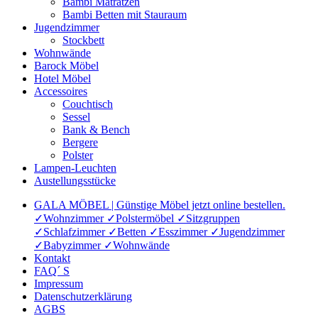
Bambi Matratzen
Bambi Betten mit Stauraum
Jugendzimmer
Stockbett
Wohnwände
Barock Möbel
Hotel Möbel
Accessoires
Couchtisch
Sessel
Bank & Bench
Bergere
Polster
Lampen-Leuchten
Austellungsstücke
GALA MÖBEL | Günstige Möbel jetzt online bestellen.
✓Wohnzimmer ✓Polstermöbel ✓Sitzgruppen
✓Schlafzimmer ✓Betten ✓Esszimmer ✓Jugendzimmer
✓Babyzimmer ✓Wohnwände
Kontakt
FAQ´ S
Impressum
Datenschutzerklärung
AGBS