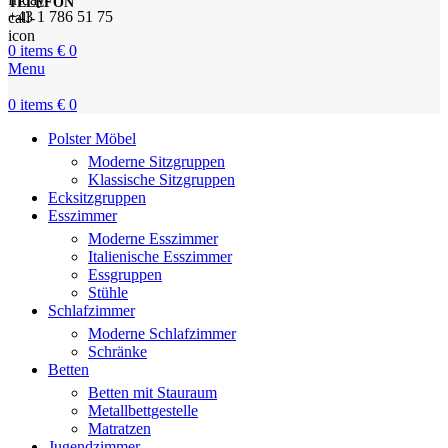
TELEFON
+43 1 786 51 75
0
items
€
0
Menu
0
items
€
0
Polster Möbel
Moderne Sitzgruppen
Klassische Sitzgruppen
Ecksitzgruppen
Esszimmer
Moderne Esszimmer
Italienische Esszimmer
Essgruppen
Stühle
Schlafzimmer
Moderne Schlafzimmer
Schränke
Betten
Betten mit Stauraum
Metallbettgestelle
Matratzen
Jugendzimmer