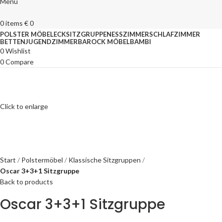
Menu
0
items
€
0
POLSTER MÖBEL
ECKSITZGRUPPEN
ESSZIMMER
SCHLAFZIMMER
BETTEN
JUGENDZIMMER
BAROCK MÖBEL
BAMBI
0
Wishlist
0
Compare
Click to enlarge
Start
Polstermöbel
Klassische Sitzgruppen
Oscar 3+3+1 Sitzgruppe
Back to products
Oscar 3+3+1 Sitzgruppe