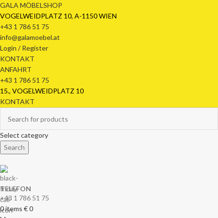
GALA MÖBELSHOP
VOGELWEIDPLATZ 10, A-1150 WIEN
+43 1 786 51 75
info@galamoebel.at
Login / Register
KONTAKT
ANFAHRT
+43 1 786 51 75
15., VOGELWEIDPLATZ 10
KONTAKT
Select category
Search
TELEFON
+43 1 786 51 75
0
items
€
0