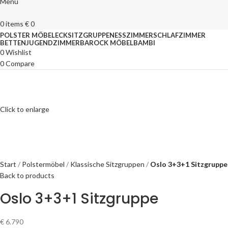
Menu
0
items
€
0
POLSTER MÖBEL
ECKSITZGRUPPEN
ESSZIMMER
SCHLAFZIMMER
BETTEN
JUGENDZIMMER
BAROCK MÖBEL
BAMBI
0
Wishlist
0
Compare
Click to enlarge
Start
Polstermöbel
Klassische Sitzgruppen
Oslo 3+3+1 Sitzgruppe
Back to products
Oslo 3+3+1 Sitzgruppe
€
6.790