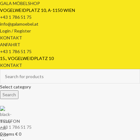
GALA MÖBELSHOP
VOGELWEIDPLATZ 10, A-1150 WIEN
+43 1 786 51 75
info@galamoebel.at
Login / Register
KONTAKT
ANFAHRT
+43 1 786 51 75
15., VOGELWEIDPLATZ 10
KONTAKT
Select category
Search
TELEFON
+43 1 786 51 75
0
items
€
0