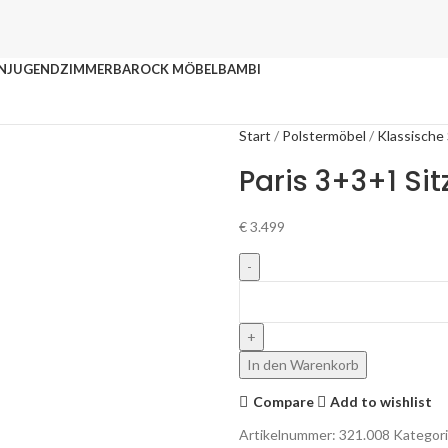
N
JUGENDZIMMER
BAROCK MÖBEL
BAMBI
Start
Polstermöbel
Klassische
Paris 3+3+1 Si
€
3.499
In den Warenkorb
Compare
Add to wishlist
Artikelnummer:
321.008
Kategori