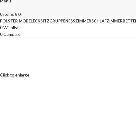
Menu
0
items
€
0
POLSTER MÖBEL
ECKSITZGRUPPEN
ESSZIMMER
SCHLAFZIMMER
BETTE
0
Wishlist
0
Compare
Click to enlarge