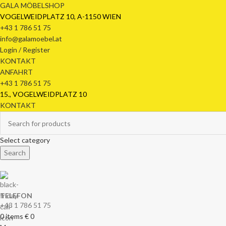
GALA MÖBELSHOP
VOGELWEIDPLATZ 10, A-1150 WIEN
+43 1 786 51 75
info@galamoebel.at
Login / Register
KONTAKT
ANFAHRT
+43 1 786 51 75
15., VOGELWEIDPLATZ 10
KONTAKT
Select category
Search
TELEFON
+43 1 786 51 75
0
items
€
0