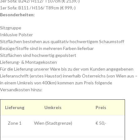
3er Sofa: B242/ H112/ T107cm (€ 2139,-)
1er Sofa: B111 / H116/ T89cm (€ 999,-)
Besonderheiten:
Sitzgruppe
Inklusive Polster
Sitzflächen bestehen aus qualitativ hochwertigem Schaumstoff
Bezüge/Stoffe sind in mehreren Farben lieferbar
Sitzflächen sind hochwertig gepolstert
Lieferung- & Montagekosten
Für die Lieferung unserer Ware bis zu der vom Kunden angegebenen
Lieferanschrift (erstes Haustor) innerhalb Österreichs (von Wien aus –
in einem Umkreis von 400km) kommen zum Preis folgende
Versandkosten hinzu:
Lieferung
Umkreis
Preis
Zone 1
Wien (Stadtgrenze)
€ 50,-