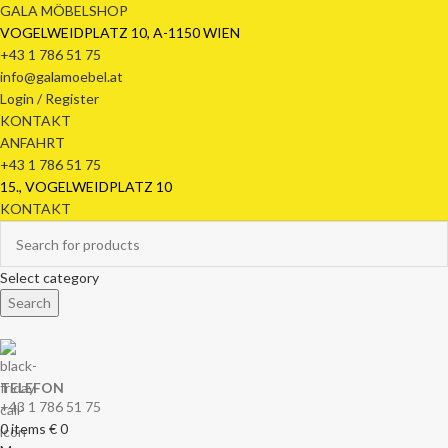
GALA MÖBELSHOP
VOGELWEIDPLATZ 10, A-1150 WIEN
+43 1 786 51 75
info@galamoebel.at
Login / Register
KONTAKT
ANFAHRT
+43 1 786 51 75
15., VOGELWEIDPLATZ 10
KONTAKT
Select category
Search
TELEFON
+43 1 786 51 75
0
items
€
0