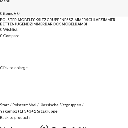
Menu
0
items
€
0
POLSTER MÖBEL
ECKSITZGRUPPEN
ESSZIMMER
SCHLAFZIMMER
BETTEN
JUGENDZIMMER
BAROCK MÖBEL
BAMBI
0
Wishlist
0
Compare
Click to enlarge
Start
Polstermöbel
Klassische Sitzgruppen
Yakamoz (1) 3+3+1 Sitzgruppe
Back to products