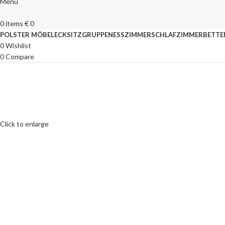
Menu
0
items
€
0
POLSTER MÖBEL
ECKSITZGRUPPEN
ESSZIMMER
SCHLAFZIMMER
BETTE
0
Wishlist
0
Compare
Click to enlarge