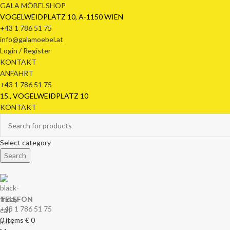
GALA MÖBELSHOP
VOGELWEIDPLATZ 10, A-1150 WIEN
+43 1 786 51 75
info@galamoebel.at
Login / Register
KONTAKT
ANFAHRT
+43 1 786 51 75
15., VOGELWEIDPLATZ 10
KONTAKT
Select category
Search
TELEFON
+43 1 786 51 75
0
items
€
0