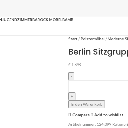
N
JUGENDZIMMER
BAROCK MÖBEL
BAMBI
Start
Polstermöbel
Moderne S
Berlin Sitzgru
€
1.699
In den Warenkorb
Compare
Add to wishlist
Artikelnummer:
124.099
Kategori