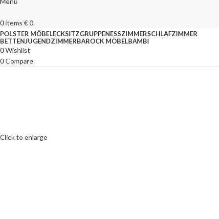
Menu
0
items
€
0
POLSTER MÖBEL
ECKSITZGRUPPEN
ESSZIMMER
SCHLAFZIMMER
BETTEN
JUGENDZIMMER
BAROCK MÖBEL
BAMBI
0
Wishlist
0
Compare
Click to enlarge