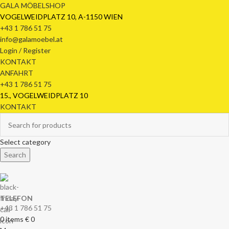
GALA MÖBELSHOP
VOGELWEIDPLATZ 10, A-1150 WIEN
+43 1 786 51 75
info@galamoebel.at
Login / Register
KONTAKT
ANFAHRT
+43 1 786 51 75
15., VOGELWEIDPLATZ 10
KONTAKT
Select category
Search
TELEFON
+43 1 786 51 75
0
items
€
0