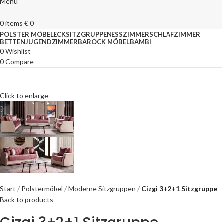
Menu
0
items
€
0
POLSTER MÖBEL
ECKSITZGRUPPEN
ESSZIMMER
SCHLAFZIMMER
BETTEN
JUGENDZIMMER
BAROCK MÖBEL
BAMBI
0
Wishlist
0
Compare
Click to enlarge
Start
Polstermöbel
Moderne Sitzgruppen
Cizgi 3+2+1 Sitzgruppe
Back to products