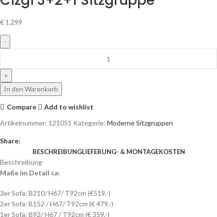
Cizgi 3+2+1 Sitzgruppe
€
1.299
In den Warenkorb
Compare
Add to wishlist
Artikelnummer:
121051
Kategorie:
Moderne Sitzgruppen
Share:
BESCHREIBUNG
LIEFERUNG- & MONTAGEKOSTEN
Beschreibung
Maße im Detail ca:
3er Sofa: B210/ H67/ T92cm (€519,-)
2er Sofa: B152 / H67/ T92cm (€ 479,-)
1er Sofa: B92/ H67 / T92cm (€ 359,-)