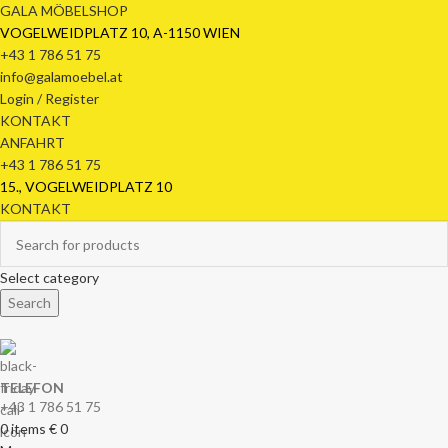
GALA MÖBELSHOP
VOGELWEIDPLATZ 10, A-1150 WIEN
+43 1 786 51 75
info@galamoebel.at
Login / Register
KONTAKT
ANFAHRT
+43 1 786 51 75
15., VOGELWEIDPLATZ 10
KONTAKT
Select category
Search
TELEFON
+43 1 786 51 75
0
items
€
0