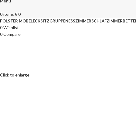
Menu
0
items
€
0
POLSTER MÖBEL
ECKSITZGRUPPEN
ESSZIMMER
SCHLAFZIMMER
BETTE
0
Wishlist
0
Compare
Click to enlarge