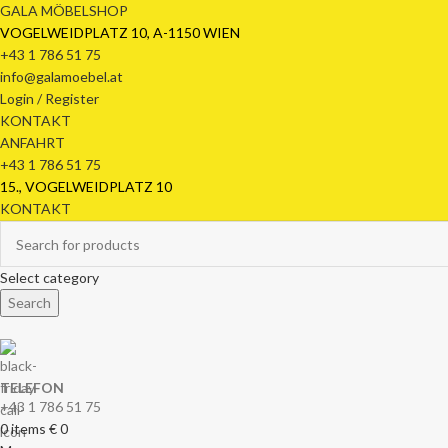
GALA MÖBELSHOP
VOGELWEIDPLATZ 10, A-1150 WIEN
+43 1 786 51 75
info@galamoebel.at
Login / Register
KONTAKT
ANFAHRT
+43 1 786 51 75
15., VOGELWEIDPLATZ 10
KONTAKT
Select category
Search
TELEFON
+43 1 786 51 75
0
items
€
0