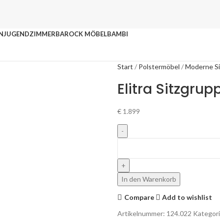
N
JUGENDZIMMER
BAROCK MÖBEL
BAMBI
Start
Polstermöbel
Moderne S
Elitra Sitzgrup
€
1.899
In den Warenkorb
Compare
Add to wishlist
Artikelnummer:
124.022
Kategori