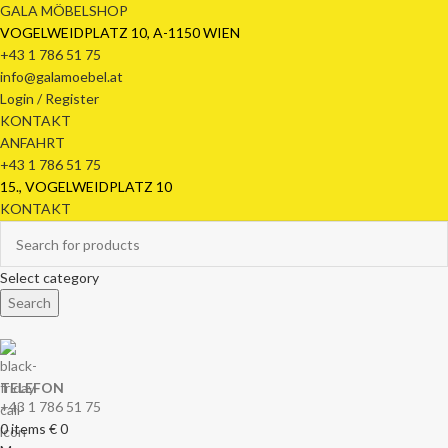
GALA MÖBELSHOP
VOGELWEIDPLATZ 10, A-1150 WIEN
+43 1 786 51 75
info@galamoebel.at
Login / Register
KONTAKT
ANFAHRT
+43 1 786 51 75
15., VOGELWEIDPLATZ 10
KONTAKT
Select category
Search
TELEFON
+43 1 786 51 75
0
items
€
0