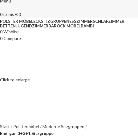
Menu
0
items
€
0
POLSTER MÖBEL
ECKSITZGRUPPEN
ESSZIMMER
SCHLAFZIMMER
BETTEN
JUGENDZIMMER
BAROCK MÖBEL
BAMBI
0
Wishlist
0
Compare
Click to enlarge
Start
Polstermöbel
Moderne Sitzgruppen
Emirgan 3+3+1 Sitzgruppe