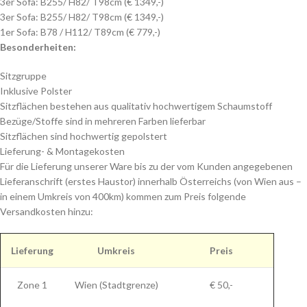
3er Sofa: B255/ H82/ T98cm (€ 1349,-)
3er Sofa: B255/ H82/ T98cm (€ 1349,-)
1er Sofa: B78 / H112/ T89cm (€ 779,-)
Besonderheiten:
Sitzgruppe
Inklusive Polster
Sitzflächen bestehen aus qualitativ hochwertigem Schaumstoff
Bezüge/Stoffe sind in mehreren Farben lieferbar
Sitzflächen sind hochwertig gepolstert
Lieferung- & Montagekosten
Für die Lieferung unserer Ware bis zu der vom Kunden angegebenen
Lieferanschrift (erstes Haustor) innerhalb Österreichs (von Wien aus –
in einem Umkreis von 400km) kommen zum Preis folgende
Versandkosten hinzu:
Lieferung
Umkreis
Preis
Zone 1
Wien (Stadtgrenze)
€ 50,-