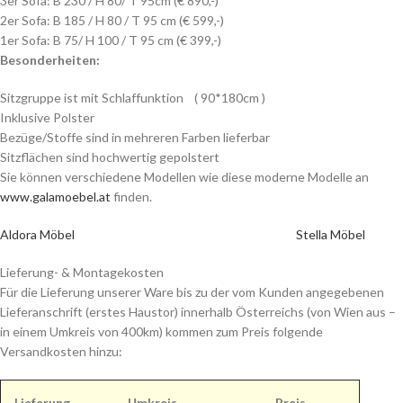
3er Sofa: B 230 / H 80/ T 95cm (€ 890,-)
2er Sofa: B 185 / H 80 / T 95 cm (€ 599,-)
1er Sofa: B 75/ H 100 / T 95 cm (€ 399,-)
Besonderheiten:
Sitzgruppe ist mit Schlaffunktion ( 90*180cm )
Inklusive Polster
Bezüge/Stoffe sind in mehreren Farben lieferbar
Sitzflächen sind hochwertig gepolstert
Sie können verschiedene Modellen wie diese moderne Modelle an
www.galamoebel.at
finden.
Aldora Möbel
Stella Möbel
Lieferung- & Montagekosten
Für die Lieferung unserer Ware bis zu der vom Kunden angegebenen
Lieferanschrift (erstes Haustor) innerhalb Österreichs (von Wien aus –
in einem Umkreis von 400km) kommen zum Preis folgende
Versandkosten hinzu:
Lieferung
Umkreis
Preis