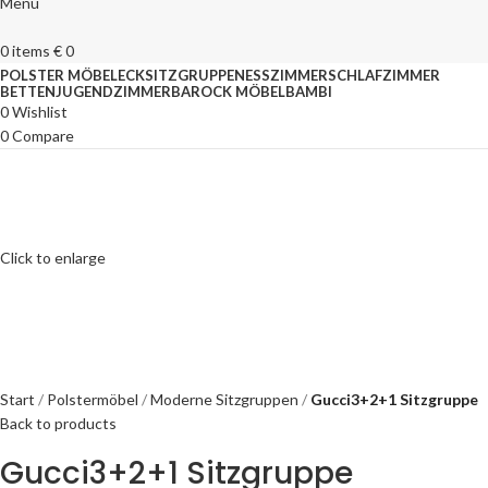
Menu
0
items
€
0
POLSTER MÖBEL
ECKSITZGRUPPEN
ESSZIMMER
SCHLAFZIMMER
BETTEN
JUGENDZIMMER
BAROCK MÖBEL
BAMBI
0
Wishlist
0
Compare
Click to enlarge
Start
Polstermöbel
Moderne Sitzgruppen
Gucci3+2+1 Sitzgruppe
Back to products
Gucci3+2+1 Sitzgruppe