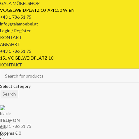
GALA MÖBELSHOP
VOGELWEIDPLATZ 10, A-1150 WIEN
+43 1 786 51 75
info@galamoebel.at
Login / Register
KONTAKT
ANFAHRT
+43 1 786 51 75
15., VOGELWEIDPLATZ 10
KONTAKT
Select category
Search
TELEFON
+43 1 786 51 75
0
items
€
0