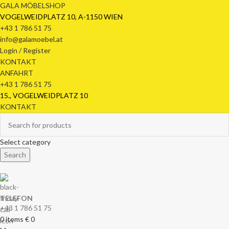
GALA MÖBELSHOP
VOGELWEIDPLATZ 10, A-1150 WIEN
+43 1 786 51 75
info@galamoebel.at
Login / Register
KONTAKT
ANFAHRT
+43 1 786 51 75
15., VOGELWEIDPLATZ 10
KONTAKT
Select category
Search
TELEFON
+43 1 786 51 75
0
items
€
0