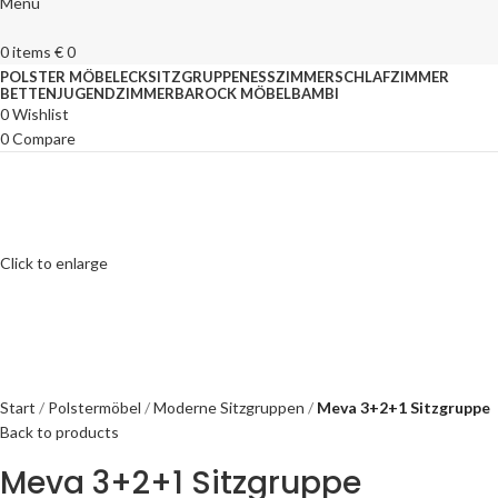
Menu
0
items
€
0
POLSTER MÖBEL
ECKSITZGRUPPEN
ESSZIMMER
SCHLAFZIMMER
BETTEN
JUGENDZIMMER
BAROCK MÖBEL
BAMBI
0
Wishlist
0
Compare
Click to enlarge
Start
Polstermöbel
Moderne Sitzgruppen
Meva 3+2+1 Sitzgruppe
Back to products
Meva 3+2+1 Sitzgruppe