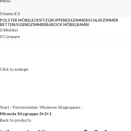
Menu
0
items
€
0
POLSTER MÖBEL
ECKSITZGRUPPEN
ESSZIMMER
SCHLAFZIMMER
BETTEN
JUGENDZIMMER
BAROCK MÖBEL
BAMBI
0
Wishlist
0
Compare
Click to enlarge
Start
Polstermöbel
Moderne Sitzgruppen
Miranda Sitzgruppe 3+2+1
Back to products