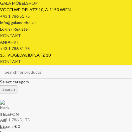
GALA MÖBELSHOP
VOGELWEIDPLATZ 10, A-1150 WIEN
+43 1 786 51 75
info@galamoebel.at
Login / Register
KONTAKT
ANFAHRT
+43 1 786 51 75
15., VOGELWEIDPLATZ 10
KONTAKT
Select category
Search
TELEFON
+43 1 786 51 75
0
items
€
0