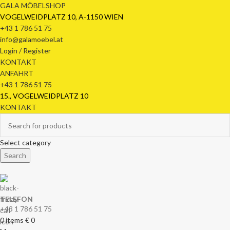
GALA MÖBELSHOP
VOGELWEIDPLATZ 10, A-1150 WIEN
+43 1 786 51 75
info@galamoebel.at
Login / Register
KONTAKT
ANFAHRT
+43 1 786 51 75
15., VOGELWEIDPLATZ 10
KONTAKT
Select category
Search
TELEFON
+43 1 786 51 75
0
items
€
0