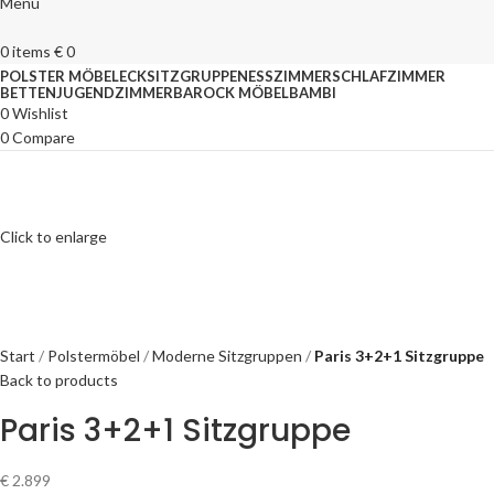
Menu
0
items
€
0
POLSTER MÖBEL
ECKSITZGRUPPEN
ESSZIMMER
SCHLAFZIMMER
BETTEN
JUGENDZIMMER
BAROCK MÖBEL
BAMBI
0
Wishlist
0
Compare
Click to enlarge
Start
Polstermöbel
Moderne Sitzgruppen
Paris 3+2+1 Sitzgruppe
Back to products
Paris 3+2+1 Sitzgruppe
€
2.899