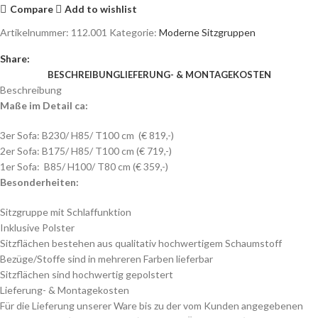
Inklusive Polster
Sitzflächen bestehen aus qualitativ hochwertigem Schaumstoff
Bezüge/Stoffe sind in mehreren Farben lieferbar
Sitzflächen sind hochwertig gepolstert
Lieferung- & Montagekosten
Für die Lieferung unserer Ware bis zu der vom Kunden angegebenen
Lieferanschrift (erstes Haustor) innerhalb Österreichs (von Wien aus –
in einem Umkreis von 400km) kommen zum Preis folgende
Versandkosten hinzu:
Lieferung
Umkreis
Preis
Zone 1
Wien (Stadtgrenze)
€ 50,-
Zone 2
bis 50 Km
€ 70,-
Zone 3
bis 100 Km
€ 100,-