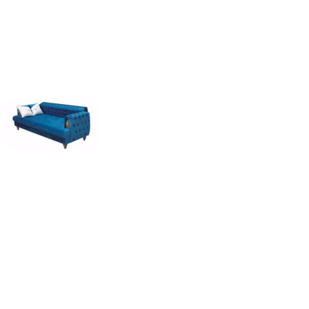
Start
Polstermöbel
Moderne Sitzgruppen
Rixos 3+2+1 Sitzgruppe
Back to products
Rixos 3+2+1 Sitzgruppe
€
1.890