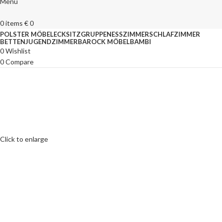
Menu
0
items
€
0
POLSTER MÖBEL
ECKSITZGRUPPEN
ESSZIMMER
SCHLAFZIMMER
BETTEN
JUGENDZIMMER
BAROCK MÖBEL
BAMBI
0
Wishlist
0
Compare
Click to enlarge