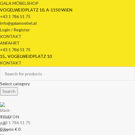
GALA MÖBELSHOP
VOGELWEIDPLATZ 10, A-1150 WIEN
+43 1 786 51 75
info@galamoebel.at
Login / Register
KONTAKT
ANFAHRT
+43 1 786 51 75
15., VOGELWEIDPLATZ 10
KONTAKT
Select category
Search
TELEFON
+43 1 786 51 75
0
items
€
0