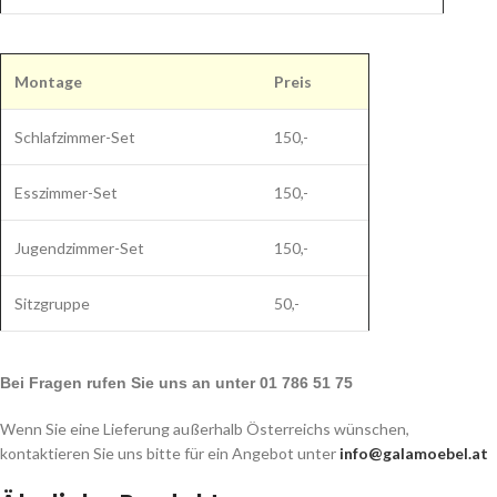
Bei Fragen rufen Sie uns an unter 01 786 51 75
Wenn Sie eine Lieferung außerhalb Österreichs wünschen,
kontaktieren Sie uns bitte für ein Angebot unter
info@galamoebel.at
Ähnliche Produkte
Beyrut 3+2+1
Isil 3+2+1
Sitzgruppe
Sitzgruppe
Polstermöbel
,
Moderne
Polstermöbel
,
Moderne
Sitzgruppen
,
Möbel
Sitzgruppen
€
1.699
€
1.999