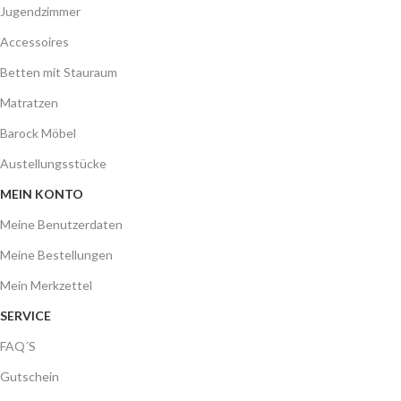
Mein Merkzettel
SERVICE
FAQ´S
Gutschein
GALA MÖBEL
Über Uns
Impressum
Datenschutzerklärung
AGB
Kontakt
Melden Sie sich jetzt für unseren Newsletter an
Um sich über Sonderangebote und Kampagnen zu informieren, melden
Sie sich für unseren Newsletter an.