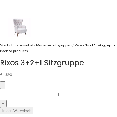
In den Warenkorb
Compare
Add to wishlist
Artikelnummer:
112.001
Kategorie:
Moderne Sitzgruppen
Share:
BESCHREIBUNG
LIEFERUNG- & MONTAGEKOSTEN
Beschreibung
Maße im Detail ca:
3er Sofa: B230/ H85/ T100 cm (€ 819,-)
2er Sofa: B175/ H85/ T100 cm (€ 719,-)
1er Sofa: B85/ H100/ T80 cm (€ 359,-)
Besonderheiten:
Sitzgruppe mit Schlaffunktion