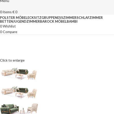
Menu
0
items
€
0
POLSTER MÖBEL
ECKSITZGRUPPEN
ESSZIMMER
SCHLAFZIMMER
BETTEN
JUGENDZIMMER
BAROCK MÖBEL
BAMBI
0
Wishlist
0
Compare
Click to enlarge