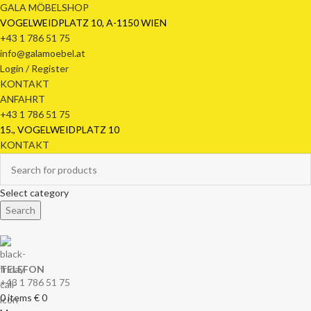
GALA MÖBELSHOP
VOGELWEIDPLATZ 10, A-1150 WIEN
+43 1 786 51 75
info@galamoebel.at
Login / Register
KONTAKT
ANFAHRT
+43 1 786 51 75
15., VOGELWEIDPLATZ 10
KONTAKT
Select category
Search
TELEFON
+43 1 786 51 75
0
items
€
0