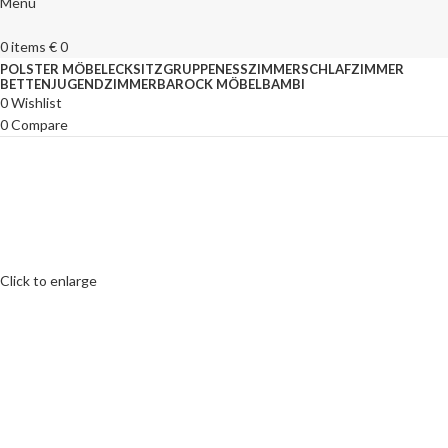
Menu
0
items
€
0
POLSTER MÖBEL
ECKSITZGRUPPEN
ESSZIMMER
SCHLAFZIMMER
BETTEN
JUGENDZIMMER
BAROCK MÖBEL
BAMBI
0
Wishlist
0
Compare
Click to enlarge