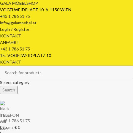
GALA MÖBELSHOP
VOGELWEIDPLATZ 10, A-1150 WIEN
+43 1 786 51 75
info@galamoebel.at
Login / Register
KONTAKT
ANFAHRT
+43 1 786 51 75
15., VOGELWEIDPLATZ 10
KONTAKT
Select category
Search
TELEFON
+43 1 786 51 75
0
items
€
0