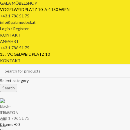
GALA MÖBELSHOP
VOGELWEIDPLATZ 10, A-1150 WIEN
+43 1 786 51 75
info@galamoebel.at
Login / Register
KONTAKT
ANFAHRT
+43 1 786 51 75
15., VOGELWEIDPLATZ 10
KONTAKT
Select category
Search
TELEFON
+43 1 786 51 75
0
items
€
0