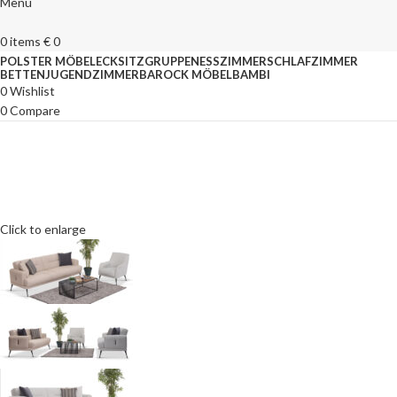
Menu
0
items
€
0
POLSTER MÖBEL
ECKSITZGRUPPEN
ESSZIMMER
SCHLAFZIMMER
BETTEN
JUGENDZIMMER
BAROCK MÖBEL
BAMBI
0
Wishlist
0
Compare
Click to enlarge