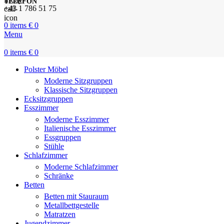
TELEFON
+43 1 786 51 75
0
items
€
0
Menu
0
items
€
0
Polster Möbel
Moderne Sitzgruppen
Klassische Sitzgruppen
Ecksitzgruppen
Esszimmer
Moderne Esszimmer
Italienische Esszimmer
Essgruppen
Stühle
Schlafzimmer
Moderne Schlafzimmer
Schränke
Betten
Betten mit Stauraum
Metallbettgestelle
Matratzen
Jugendzimmer