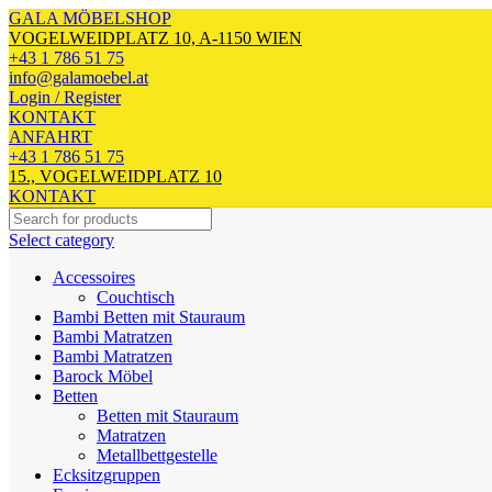
GALA MÖBELSHOP
VOGELWEIDPLATZ 10, A-1150 WIEN
+43 1 786 51 75
info@galamoebel.at
Login / Register
KONTAKT
ANFAHRT
+43 1 786 51 75
15., VOGELWEIDPLATZ 10
KONTAKT
Select category
Accessoires
Couchtisch
Bambi Betten mit Stauraum
Bambi Matratzen
Bambi Matratzen
Barock Möbel
Betten
Betten mit Stauraum
Matratzen
Metallbettgestelle
Ecksitzgruppen