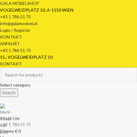
GALA MÖBELSHOP
VOGELWEIDPLATZ 10, A-1150 WIEN
+43 1 786 51 75
info@galamoebel.at
Login / Register
KONTAKT
ANFAHRT
+43 1 786 51 75
15., VOGELWEIDPLATZ 10
KONTAKT
Select category
Search
TELEFON
+43 1 786 51 75
0
items
€
0