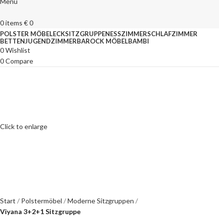
Menu
0
items
€
0
POLSTER MÖBEL
ECKSITZGRUPPEN
ESSZIMMER
SCHLAFZIMMER
BETTEN
JUGENDZIMMER
BAROCK MÖBEL
BAMBI
0
Wishlist
0
Compare
Click to enlarge
Start
Polstermöbel
Moderne Sitzgruppen
Viyana 3+2+1 Sitzgruppe