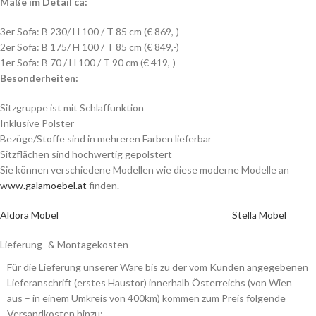
Maße im Detail ca:
3er Sofa: B 230/ H 100 / T 85 cm (€ 869,-)
2er Sofa: B 175/ H 100 / T 85 cm (€ 849,-)
1er Sofa: B 70 / H 100 / T 90 cm (€ 419,-)
Besonderheiten:
Sitzgruppe ist mit Schlaffunktion
Inklusive Polster
Bezüge/Stoffe sind in mehreren Farben lieferbar
Sitzflächen sind hochwertig gepolstert
Sie können verschiedene Modellen wie diese moderne Modelle an
www.galamoebel.at
finden.
Aldora Möbel
Stella Möbel
Lieferung- & Montagekosten
Für die Lieferung unserer Ware bis zu der vom Kunden angegebenen
Lieferanschrift (erstes Haustor) innerhalb Österreichs (von Wien
aus – in einem Umkreis von 400km) kommen zum Preis folgende
Versandkosten hinzu: