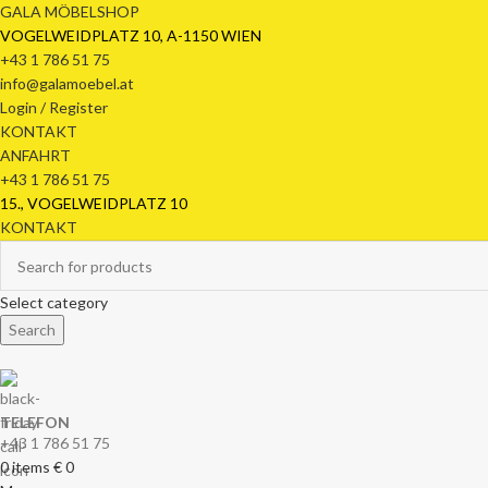
GALA MÖBELSHOP
VOGELWEIDPLATZ 10, A-1150 WIEN
+43 1 786 51 75
info@galamoebel.at
Login / Register
KONTAKT
ANFAHRT
+43 1 786 51 75
15., VOGELWEIDPLATZ 10
KONTAKT
Select category
Search
TELEFON
+43 1 786 51 75
0
items
€
0