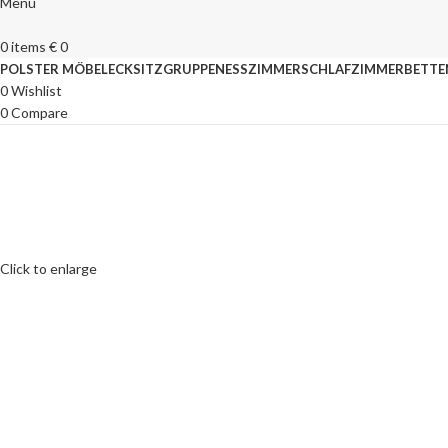
Menu
0
items
€
0
POLSTER MÖBEL
ECKSITZGRUPPEN
ESSZIMMER
SCHLAFZIMMER
BETTE
0
Wishlist
0
Compare
Click to enlarge