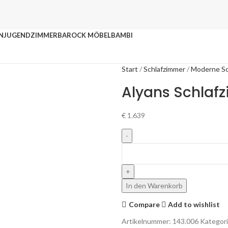
N
JUGENDZIMMER
BAROCK MÖBEL
BAMBI
Start
Schlafzimmer
Moderne Sc
Alyans Schlaf
€
1.639
In den Warenkorb
Compare
Add to wishlist
Artikelnummer:
143.006
Kategori