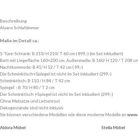
Beschreibung
Alyans Schlafzimmer
Maße im Detail ca.:
5-Türe-Schrank: B 210/ H 210/ T 60 cm ( 899,-) (im Set inkludiert)
Bett mit Liegefläche 160×200 cm; Außenmaße: B 160/ H 120 / T 208 cm 
Nachtkommode: B 41/ H 52 / T 42 cm ( 99,-)
Die Schminktisch+Spiegel ist nicht im Set inkludiert (299,-)
Schminktisch: B 110 / H 84 / T 42 cm
Spiegel : B 70/ H 80 / T 2 cm
Der Schminktisch +Spiegel ist nicht im Set inkludiert (299,-)
Ohne Matratze und Lettenrost
Dekogestände sind nicht inklusiv
Sie können verschiedene Modellen wie diese moderne Modelle an
www.
Aldora Möbel
Stella Möbel