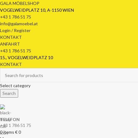
GALA MÖBELSHOP
VOGELWEIDPLATZ 10, A-1150 WIEN
+43 1 786 51 75
info@galamoebel.at
Login / Register
KONTAKT
ANFAHRT
+43 1 786 51 75
15., VOGELWEIDPLATZ 10
KONTAKT
Select category
Search
TELEFON
+43 1 786 51 75
0
items
€
0