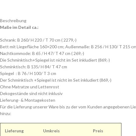
Beschreibung
Maße im Detail ca.:
Schrank: B 260/ H 220 / T 70 cm ( 2279,-)
Bett mit Liegefläche 160×200 cm; Außenmaße: B 256 / H 130/ T 215 cm 
Nachtkommode: B 65 / H 47/ T 47 cm ( 269,-)
Die Schminktisch+Spiegel ist nicht im Set inkludiert (869,-)
Schminktisch: B 135/ H 84/ T 47 cm
Spiegel : B 76 / H 100/ T 3 cm
Der Schminktisch +Spiegel ist nicht im Set inkludiert (869,-)
Ohne Matratze und Lettenrost
Dekogestände sind nicht inklusiv
Lieferung- & Montagekosten
Für die Lieferung unserer Ware bis zu der vom Kunden angegebenen Lie
hinzu:
Lieferung
Umkreis
Preis