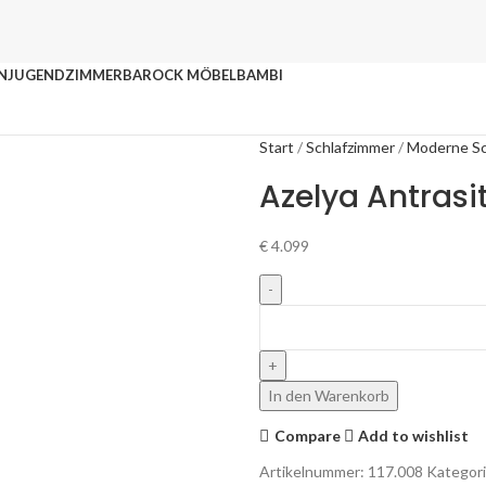
N
JUGENDZIMMER
BAROCK MÖBEL
BAMBI
Start
Schlafzimmer
Moderne Sc
Azelya Antrasi
€
4.099
In den Warenkorb
Compare
Add to wishlist
Artikelnummer:
117.008
Kategori