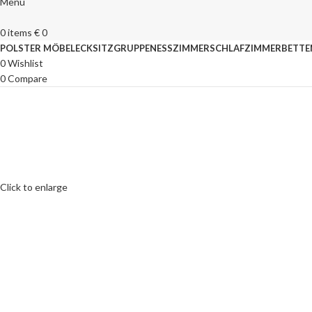
Menu
0
items
€
0
POLSTER MÖBEL
ECKSITZGRUPPEN
ESSZIMMER
SCHLAFZIMMER
BETTE
0
Wishlist
0
Compare
Click to enlarge