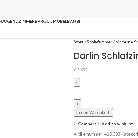
N
JUGENDZIMMER
BAROCK MÖBEL
BAMBI
Start
Schlafzimmer
Moderne Sc
Darlin Schlaf
€
3.699
In den Warenkorb
Compare
Add to wishlist
Artikelnummer:
425.003
Kategori