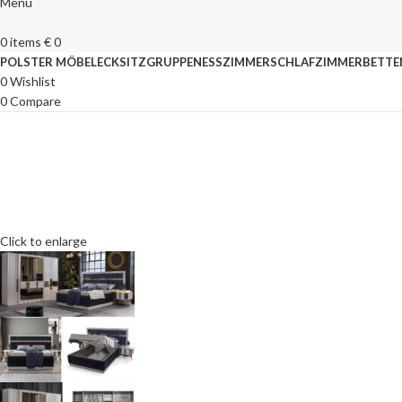
Menu
0
items
€
0
POLSTER MÖBEL
ECKSITZGRUPPEN
ESSZIMMER
SCHLAFZIMMER
BETTE
0
Wishlist
0
Compare
Click to enlarge