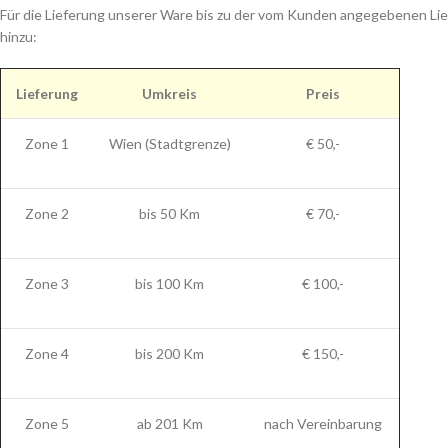
Für die Lieferung unserer Ware bis zu der vom Kunden angegebenen Lie
hinzu:
Lieferung
Umkreis
Preis
Zone 1
Wien (Stadtgrenze)
€ 50,-
Zone 2
bis 50 Km
€ 70,-
Zone 3
bis 100 Km
€ 100,-
Zone 4
bis 200 Km
€ 150,-
Zone 5
ab 201 Km
nach Vereinbarung