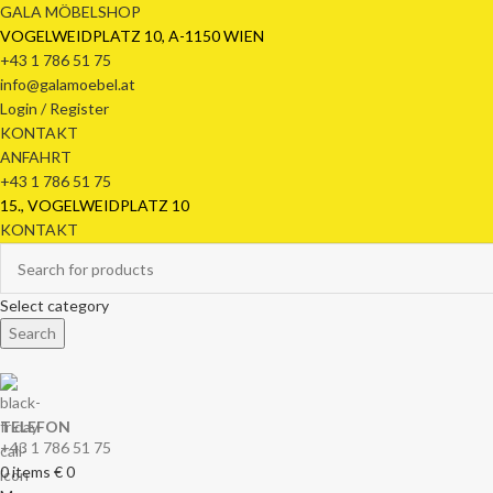
GALA MÖBELSHOP
VOGELWEIDPLATZ 10, A-1150 WIEN
+43 1 786 51 75
info@galamoebel.at
Login / Register
KONTAKT
ANFAHRT
+43 1 786 51 75
15., VOGELWEIDPLATZ 10
KONTAKT
Select category
Search
TELEFON
+43 1 786 51 75
0
items
€
0