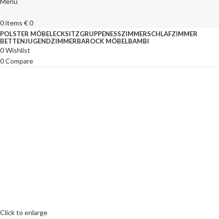
Menu
0
items
€
0
POLSTER MÖBEL
ECKSITZGRUPPEN
ESSZIMMER
SCHLAFZIMMER
BETTEN
JUGENDZIMMER
BAROCK MÖBEL
BAMBI
0
Wishlist
0
Compare
Click to enlarge