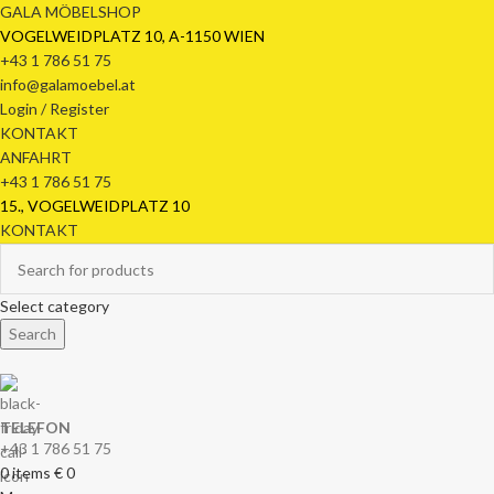
GALA MÖBELSHOP
VOGELWEIDPLATZ 10, A-1150 WIEN
+43 1 786 51 75
info@galamoebel.at
Login / Register
KONTAKT
ANFAHRT
+43 1 786 51 75
15., VOGELWEIDPLATZ 10
KONTAKT
Select category
Search
TELEFON
+43 1 786 51 75
0
items
€
0