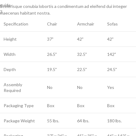
Scelerisque conubia lobortis a condimentum ad eleifend dui integer
maecenas habitant nostra.
Specification
Chair
Armchair
Sofas
Height
37"
42"
42"
Width
26.5"
32.5"
142"
Depth
19.5"
22.5"
24.5"
Assembly
No
No
Yes
Required
Packaging Type
Box
Box
Box
Package Weight
55 lbs.
64 lbs.
180 lbs.
Packaging
27" x 26" x
45" x 35" x
46" x 142" x