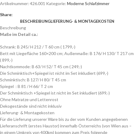
Artikelnummer:
426.001
Kategorie:
Moderne Schlafzimmer
Share:
BESCHREIBUNG
LIEFERUNG- & MONTAGEKOSTEN
Beschreibung
Maße im Detail ca.:
Schrank: B 245/ H 212 / T 60 cm ( 1799,-)
Bett mit Liegefläche 160×200 cm; Außenmaße: B 176/ H 130/ T 217 cm
( 899,-)
Nachtkommode: B 63/ H 52/ T 45 cm ( 249,-)
Die Schminktisch+Spiegel ist nicht im Set inkludiert (699,-)
Schminktisch: B 127/ H 80/ T 45 cm
Spiegel : B 81 / H 66/ T 2 cm
Der Schminktisch +Spiegel ist nicht im Set inkludiert (699,-)
Ohne Matratze und Lettenrost
Dekogestände sind nicht inklusiv
Lieferung- & Montagekosten
Für die Lieferung unserer Ware bis zu der vom Kunden angegebenen
Lieferanschrift (erstes Haustor) innerhalb Österreichs (von Wien aus –
in einem Umkreis von 400km) kommen zum Preis folgende