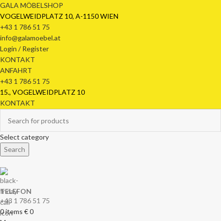
GALA MÖBELSHOP
VOGELWEIDPLATZ 10, A-1150 WIEN
+43 1 786 51 75
info@galamoebel.at
Login / Register
KONTAKT
ANFAHRT
+43 1 786 51 75
15., VOGELWEIDPLATZ 10
KONTAKT
Select category
Search
TELEFON
+43 1 786 51 75
0
items
€
0