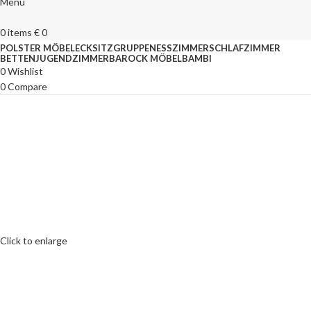
Menu
0
items
€
0
POLSTER MÖBEL
ECKSITZGRUPPEN
ESSZIMMER
SCHLAFZIMMER
BETTEN
JUGENDZIMMER
BAROCK MÖBEL
BAMBI
0
Wishlist
0
Compare
Click to enlarge