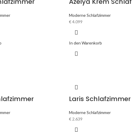
hlafzimmer
Azelya Krem Schla
immer
Moderne Schlafzimmer
€
4.099
b
In den Warenkorb
hlafzimmer
Laris Schlafzimmer
immer
Moderne Schlafzimmer
€
2.639