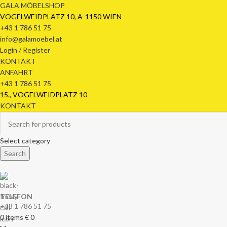
GALA MÖBELSHOP
VOGELWEIDPLATZ 10, A-1150 WIEN
+43 1 786 51 75
info@galamoebel.at
Login / Register
KONTAKT
ANFAHRT
+43 1 786 51 75
15., VOGELWEIDPLATZ 10
KONTAKT
Select category
Search
TELEFON
+43 1 786 51 75
0
items
€
0