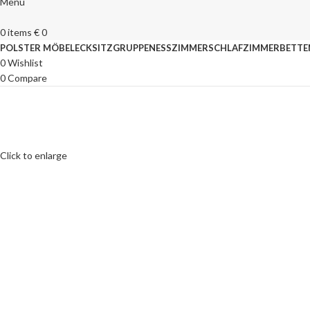
Menu
0
items
€
0
POLSTER MÖBEL
ECKSITZGRUPPEN
ESSZIMMER
SCHLAFZIMMER
BETTE
0
Wishlist
0
Compare
Click to enlarge