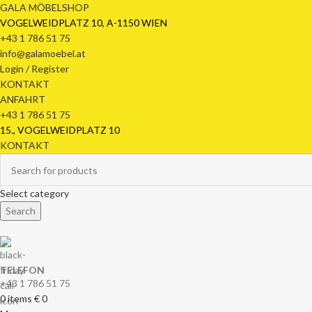
GALA MÖBELSHOP
VOGELWEIDPLATZ 10, A-1150 WIEN
+43 1 786 51 75
info@galamoebel.at
Login / Register
KONTAKT
ANFAHRT
+43 1 786 51 75
15., VOGELWEIDPLATZ 10
KONTAKT
Select category
Search
TELEFON
+43 1 786 51 75
0
items
€
0