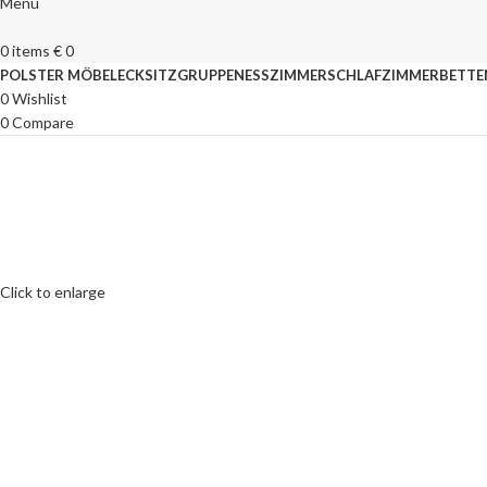
Menu
0
items
€
0
POLSTER MÖBEL
ECKSITZGRUPPEN
ESSZIMMER
SCHLAFZIMMER
BETTE
0
Wishlist
0
Compare
Click to enlarge