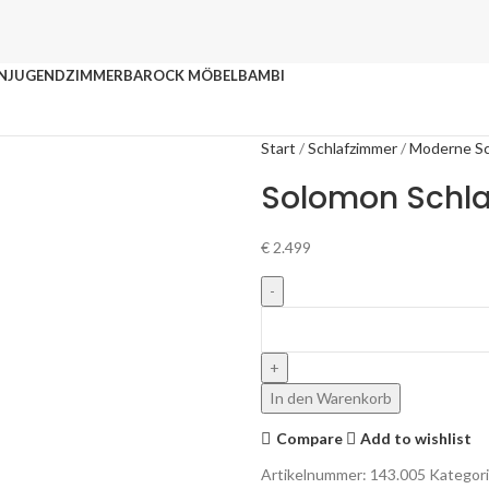
N
JUGENDZIMMER
BAROCK MÖBEL
BAMBI
Start
Schlafzimmer
Moderne Sc
Solomon Schl
€
2.499
In den Warenkorb
Compare
Add to wishlist
Artikelnummer:
143.005
Kategori