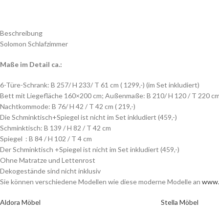
Beschreibung
Solomon Schlafzimmer
Maße im Detail ca.:
6-Türe-Schrank: B 257/ H 233/ T 61 cm ( 1299,-) (im Set inkludiert)
Bett mit Liegefläche 160×200 cm; Außenmaße: B 210/ H 120 / T 220 cm 
Nachtkommode: B 76/ H 42 / T 42 cm ( 219,-)
Die Schminktisch+Spiegel ist nicht im Set inkludiert (459,-)
Schminktisch: B 139 / H 82 / T 42 cm
Spiegel : B 84 / H 102 / T 4 cm
Der Schminktisch +Spiegel ist nicht im Set inkludiert (459,-)
Ohne Matratze und Lettenrost
Dekogestände sind nicht inklusiv
Sie können verschiedene Modellen wie diese moderne Modelle an
www.
Aldora Möbel
Stella Möbel