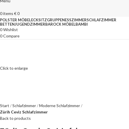
Menu
0
items
€
0
POLSTER MÖBEL
ECKSITZGRUPPEN
ESSZIMMER
SCHLAFZIMMER
BETTEN
JUGENDZIMMER
BAROCK MÖBEL
BAMBI
0
Wishlist
0
Compare
Click to enlarge
Start
Schlafzimmer
Moderne Schlafzimmer
Zürih Ceviz Schlafzimmer
Back to products