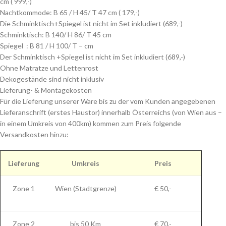
cm ( 999,-)
Nachtkommode: B 65 / H 45/ T 47 cm ( 179,-)
Die Schminktisch+Spiegel ist nicht im Set inkludiert (689,-)
Schminktisch: B 140/ H 86/ T 45 cm
Spiegel : B 81 / H 100/ T – cm
Der Schminktisch +Spiegel ist nicht im Set inkludiert (689,-)
Ohne Matratze und Lettenrost
Dekogestände sind nicht inklusiv
Lieferung- & Montagekosten
Für die Lieferung unserer Ware bis zu der vom Kunden angegebenen
Lieferanschrift (erstes Haustor) innerhalb Österreichs (von Wien aus –
in einem Umkreis von 400km) kommen zum Preis folgende
Versandkosten hinzu:
Lieferung
Umkreis
Preis
Zone 1
Wien (Stadtgrenze)
€ 50,-
Zone 2
bis 50 Km
€ 70,-