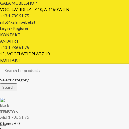
GALA MÖBELSHOP
VOGELWEIDPLATZ 10, A-1150 WIEN
+43 1 786 51 75
info@galamoebel.at
Login / Register
KONTAKT
ANFAHRT
+43 1 786 51 75
15., VOGELWEIDPLATZ 10
KONTAKT
Select category
Search
TELEFON
+43 1 786 51 75
0
items
€
0