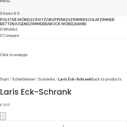
Menu
0
items
€
0
POLSTER MÖBEL
ECKSITZGRUPPEN
ESSZIMMER
SCHLAFZIMMER
BETTEN
JUGENDZIMMER
BAROCK MÖBEL
BAMBI
0
Wishlist
0
Compare
Click to enlarge
Start
Schlafzimmer
Schränke
Laris Eck-Schrank
Back to products
Laris Eck-Schrank
€
499