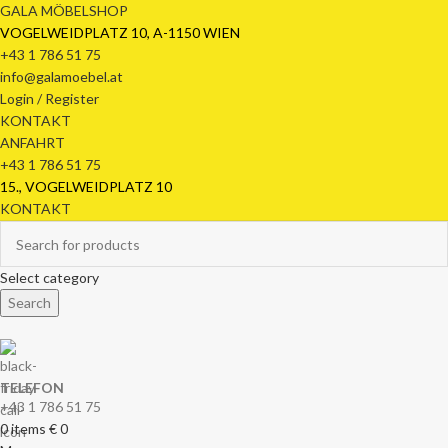
GALA MÖBELSHOP
VOGELWEIDPLATZ 10, A-1150 WIEN
+43 1 786 51 75
info@galamoebel.at
Login / Register
KONTAKT
ANFAHRT
+43 1 786 51 75
15., VOGELWEIDPLATZ 10
KONTAKT
Select category
Search
TELEFON
+43 1 786 51 75
0
items
€
0