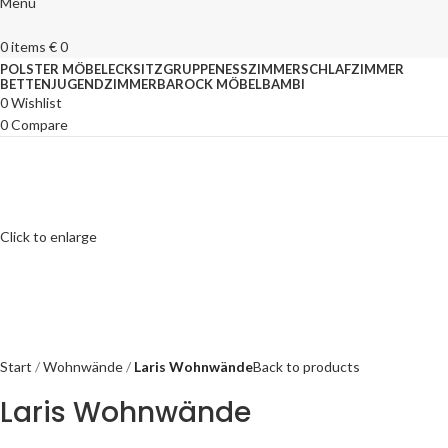
Menu
0
items
€
0
POLSTER MÖBEL
ECKSITZGRUPPEN
ESSZIMMER
SCHLAFZIMMER
BETTEN
JUGENDZIMMER
BAROCK MÖBEL
BAMBI
0
Wishlist
0
Compare
Click to enlarge
Start
Wohnwände
Laris Wohnwände
Back to products
Laris Wohnwände