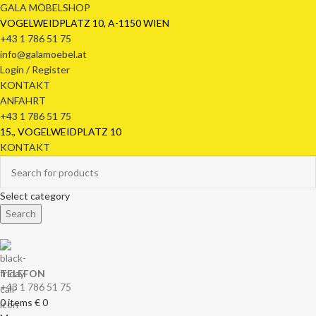
GALA MÖBELSHOP
VOGELWEIDPLATZ 10, A-1150 WIEN
+43 1 786 51 75
info@galamoebel.at
Login / Register
KONTAKT
ANFAHRT
+43 1 786 51 75
15., VOGELWEIDPLATZ 10
KONTAKT
Select category
Search
TELEFON
+43 1 786 51 75
0
items
€
0