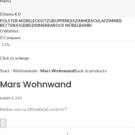
Menu
0
items
€
0
POLSTER MÖBEL
ECKSITZGRUPPEN
ESSZIMMER
SCHLAFZIMMER
BETTEN
JUGENDZIMMER
BAROCK MÖBEL
BAMBI
0
Wishlist
0
Compare
-53%
Click to enlarge
Start
Wohnwände
Mars Wohnwand
Back to products
Mars Wohnwand
€
849
€
399
Maßen von ca.180x60x36 cm B/H/T