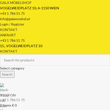
GALA MÖBELSHOP
VOGELWEIDPLATZ 10, A-1150 WIEN
+43 1 786 51 75
info@galamoebel.at
Login / Register
KONTAKT
ANFAHRT
+43 1 786 51 75
15., VOGELWEIDPLATZ 10
KONTAKT
Select category
Search
TELEFON
+43 1 786 51 75
0
items
€
0