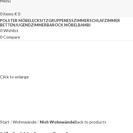
Menu
0
items
€
0
POLSTER MÖBEL
ECKSITZGRUPPEN
ESSZIMMER
SCHLAFZIMMER
BETTEN
JUGENDZIMMER
BAROCK MÖBEL
BAMBI
0
Wishlist
0
Compare
Click to enlarge
Start
Wohnwände
Nish Wohnwände
Back to products