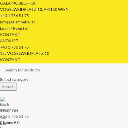
GALA MÖBELSHOP
VOGELWEIDPLATZ 10, A-1150 WIEN
+43 1 786 51 75
info@galamoebel.at
Login / Register
KONTAKT
ANFAHRT
+43 1 786 51 75
15., VOGELWEIDPLATZ 10
KONTAKT
Select category
Search
TELEFON
+43 1 786 51 75
0
items
€
0