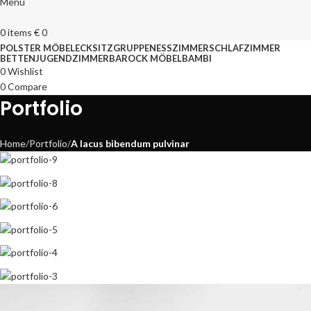
Menu
0
items
€
0
POLSTER MÖBEL
ECKSITZGRUPPEN
ESSZIMMER
SCHLAFZIMMER
BETTEN
JUGENDZIMMER
BAROCK MÖBEL
BAMBI
0
Wishlist
0
Compare
Portfolio
Home
Portfolio
A lacus bibendum pulvinar