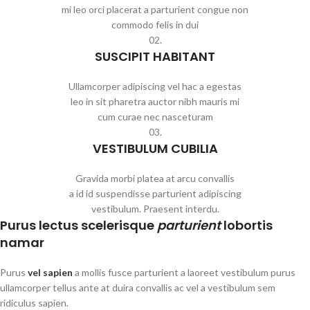
mi leo orci placerat a parturient congue non
commodo felis in dui
02.
SUSCIPIT HABITANT
Ullamcorper adipiscing vel hac a egestas
leo in sit pharetra auctor nibh mauris mi
cum curae nec nasceturam
03.
VESTIBULUM CUBILIA
Gravida morbi platea at arcu convallis
a id id suspendisse parturient adipiscing
vestibulum. Praesent interdu.
Purus lectus scelerisque
parturient
lobortis
namar
Purus
vel sapien
a mollis fusce parturient a laoreet vestibulum purus
ullamcorper tellus ante at duira convallis ac vel a vestibulum sem
ridiculus sapien.