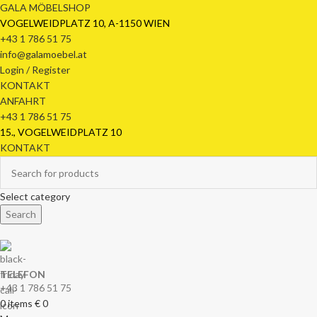
GALA MÖBELSHOP
VOGELWEIDPLATZ 10, A-1150 WIEN
+43 1 786 51 75
info@galamoebel.at
Login / Register
KONTAKT
ANFAHRT
+43 1 786 51 75
15., VOGELWEIDPLATZ 10
KONTAKT
Select category
Search
TELEFON
+43 1 786 51 75
0
items
€
0