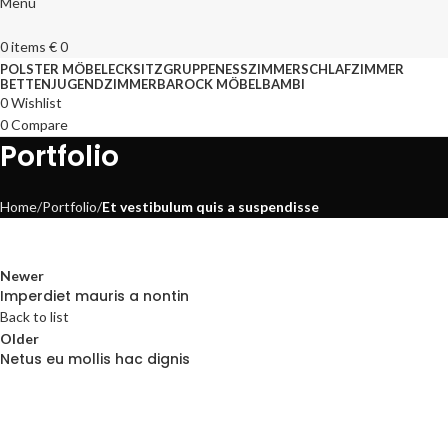
Menu
0
items
€
0
POLSTER MÖBEL
ECKSITZGRUPPEN
ESSZIMMER
SCHLAFZIMMER
BETTEN
JUGENDZIMMER
BAROCK MÖBEL
BAMBI
0
Wishlist
0
Compare
Portfolio
Home
Portfolio
Et vestibulum quis a suspendisse
Newer
Imperdiet mauris a nontin
Back to list
Older
Netus eu mollis hac dignis