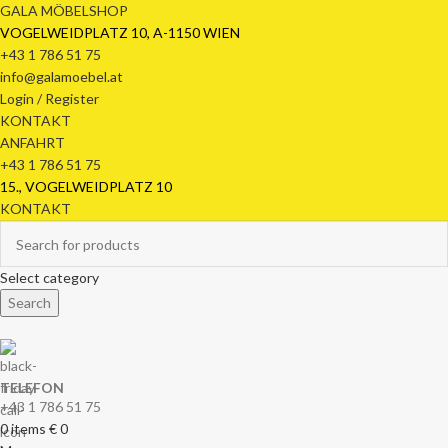
GALA MÖBELSHOP
VOGELWEIDPLATZ 10, A-1150 WIEN
+43 1 786 51 75
info@galamoebel.at
Login / Register
KONTAKT
ANFAHRT
+43 1 786 51 75
15., VOGELWEIDPLATZ 10
KONTAKT
Select category
Search
TELEFON
+43 1 786 51 75
0
items
€
0