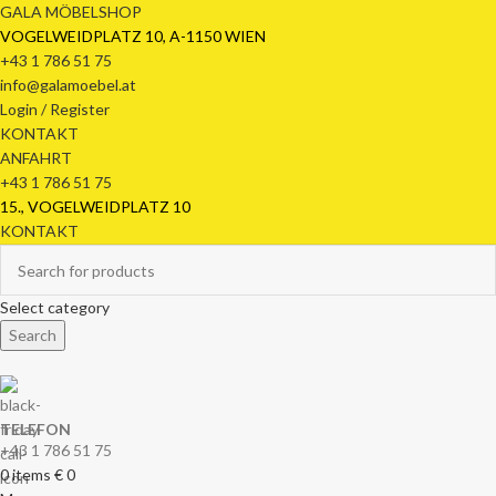
GALA MÖBELSHOP
VOGELWEIDPLATZ 10, A-1150 WIEN
+43 1 786 51 75
info@galamoebel.at
Login / Register
KONTAKT
ANFAHRT
+43 1 786 51 75
15., VOGELWEIDPLATZ 10
KONTAKT
Select category
Search
TELEFON
+43 1 786 51 75
0
items
€
0