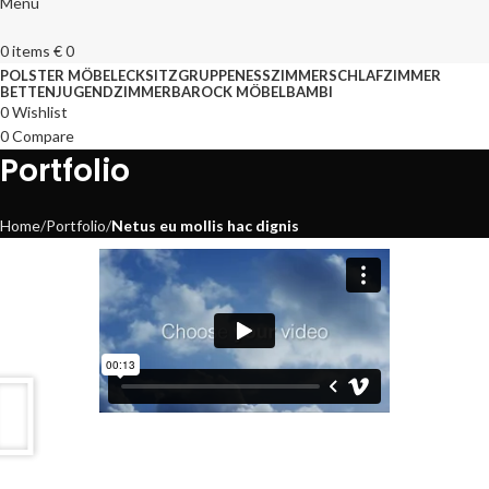
Menu
0
items
€
0
POLSTER MÖBEL
ECKSITZGRUPPEN
ESSZIMMER
SCHLAFZIMMER
BETTEN
JUGENDZIMMER
BAROCK MÖBEL
BAMBI
0
Wishlist
0
Compare
Portfolio
Home
Portfolio
Netus eu mollis hac dignis