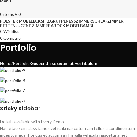
Menu
0
items
€
0
POLSTER MÖBEL
ECKSITZGRUPPEN
ESSZIMMER
SCHLAFZIMMER
BETTEN
JUGENDZIMMER
BAROCK MÖBEL
BAMBI
0
Wishlist
0
Compare
Portfolio
Home
Portfolio
Suspendisse quam at vestibulum
Sticky Sidebar
Details available with Every Demo
Hac vitae sem class fames vehicula nascetur nam tellus a condimentum
inceptos mus rhoncus et accumsan fringilla vehicula nascetur amet