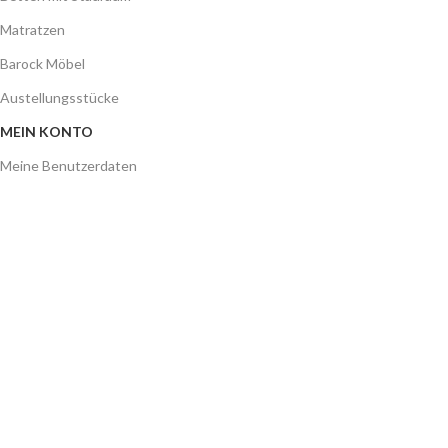
Matratzen
Barock Möbel
Austellungsstücke
MEIN KONTO
Meine Benutzerdaten
Meine Bestellungen
Mein Merkzettel
SERVICE
FAQ´S
Gutschein
GALA MÖBEL
Über Uns
Impressum