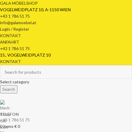
GALA MÖBELSHOP
VOGELWEIDPLATZ 10, A-1150 WIEN
+43 1 786 51 75
info@galamoebel.at
Login / Register
KONTAKT
ANFAHRT
+43 1 786 51 75
15., VOGELWEIDPLATZ 10
KONTAKT
Select category
Search
TELEFON
+43 1 786 51 75
0
items
€
0