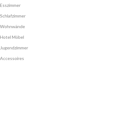
Esszimmer
Schlafzimmer
Wohnwände
Hotel Möbel
Jugendzimmer
Accessoires
Betten mit Stauraum
Matratzen
Barock Möbel
Austellungsstücke
MEIN KONTO
Meine Benutzerdaten
Meine Bestellungen