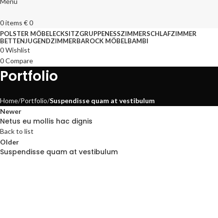
Menu
0
items
€
0
POLSTER MÖBEL
ECKSITZGRUPPEN
ESSZIMMER
SCHLAFZIMMER
BETTEN
JUGENDZIMMER
BAROCK MÖBEL
BAMBI
0
Wishlist
0
Compare
Portfolio
Home
Portfolio
Suspendisse quam at vestibulum
Newer
Netus eu mollis hac dignis
Back to list
Older
Suspendisse quam at vestibulum