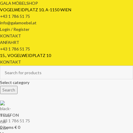
GALA MÖBELSHOP
VOGELWEIDPLATZ 10, A-1150 WIEN
+43 1 786 51 75
info@galamoebel.at
Login / Register
KONTAKT
ANFAHRT
+43 1 786 51 75
15., VOGELWEIDPLATZ 10
KONTAKT
Select category
Search
TELEFON
+43 1 786 51 75
0
items
€
0